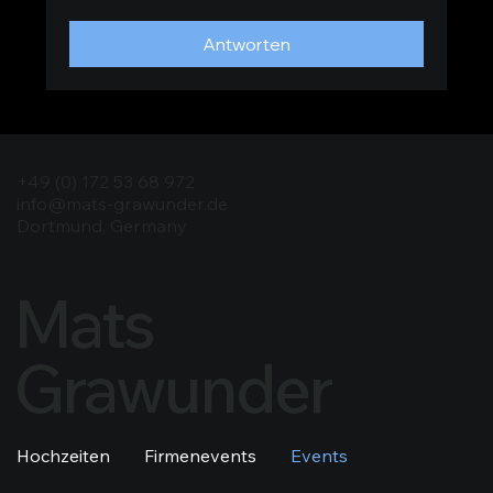
Antworten
+49 (0) 172 53 68 972
info@mats-grawunder.de
Dortmund, Germany
Mats
Grawunder
Hochzeiten
Firmenevents
Events