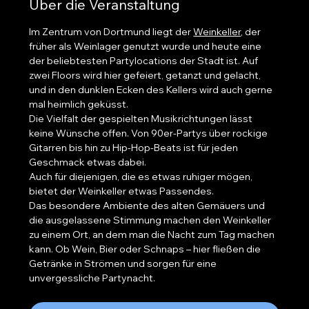
Über die Veranstaltung
Im Zentrum von Dortmund liegt der 
Weinkeller
, der 
früher als Weinlager genutzt wurde und heute eine 
der beliebtesten Partylocations der Stadt ist. Auf 
zwei Floors wird hier gefeiert, getanzt und gelacht, 
und in den dunklen Ecken des Kellers wird auch gerne 
mal heimlich geküsst.
Die Vielfalt der gespielten Musikrichtungen lässt 
keine Wünsche offen. Von 90er-Partys über rockige 
Gitarren bis hin zu Hip-Hop-Beats ist für jeden 
Geschmack etwas dabei.
Auch für diejenigen, die es etwas ruhiger mögen, 
bietet der Weinkeller etwas Passendes.
Das besondere Ambiente des alten Gemäuers und 
die ausgelassene Stimmung machen den Weinkeller 
zu einem Ort, an dem man die Nacht zum Tag machen 
kann. Ob Wein, Bier oder Schnaps – hier fließen die 
Getränke in Strömen und sorgen für eine 
unvergessliche Partynacht.