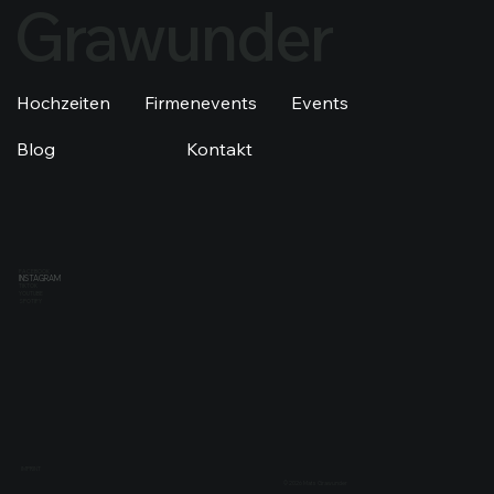
Grawunder
Hochzeiten
Firmenevents
Events
Blog
Kontakt
FACEBOOK
INSTAGRAM
TIKTOK
YOUTUBE
SPOTIFY
IMPRINT
© 2026 Mats Grawunder