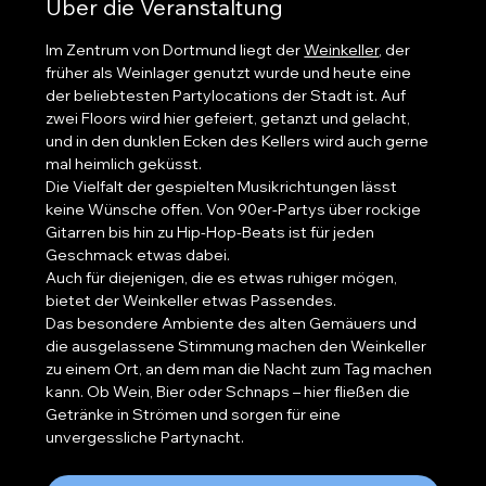
Über die Veranstaltung
Im Zentrum von Dortmund liegt der 
Weinkeller
, der 
früher als Weinlager genutzt wurde und heute eine 
der beliebtesten Partylocations der Stadt ist. Auf 
zwei Floors wird hier gefeiert, getanzt und gelacht, 
und in den dunklen Ecken des Kellers wird auch gerne 
mal heimlich geküsst.
Die Vielfalt der gespielten Musikrichtungen lässt 
keine Wünsche offen. Von 90er-Partys über rockige 
Gitarren bis hin zu Hip-Hop-Beats ist für jeden 
Geschmack etwas dabei.
Auch für diejenigen, die es etwas ruhiger mögen, 
bietet der Weinkeller etwas Passendes.
Das besondere Ambiente des alten Gemäuers und 
die ausgelassene Stimmung machen den Weinkeller 
zu einem Ort, an dem man die Nacht zum Tag machen 
kann. Ob Wein, Bier oder Schnaps – hier fließen die 
Getränke in Strömen und sorgen für eine 
unvergessliche Partynacht.