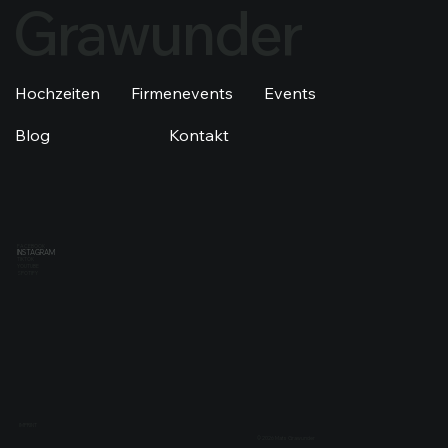
Grawunder
Hochzeiten
Firmenevents
Events
Blog
Kontakt
FACEBOOK
INSTAGRAM
TIKTOK
YOUTUBE
SPOTIFY
IMPRINT
© 2026 Mats Grawunder