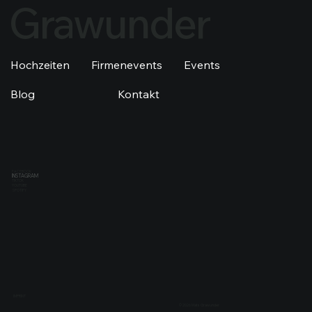
Grawunder
Hochzeiten
Firmenevents
Events
Blog
Kontakt
FACEBOOK
INSTAGRAM
TIKTOK
YOUTUBE
SPOTIFY
IMPRINT
© 2026 Mats Grawunder