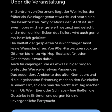
Über die Veranstaltung
Im Zentrum von Dortmund liegt der 
Weinkeller
, der 
früher als Weinlager genutzt wurde und heute eine 
der beliebtesten Partylocations der Stadt ist. Auf 
zwei Floors wird hier gefeiert, getanzt und gelacht, 
und in den dunklen Ecken des Kellers wird auch gerne 
mal heimlich geküsst.
Die Vielfalt der gespielten Musikrichtungen lässt 
keine Wünsche offen. Von 90er-Partys über rockige 
Gitarren bis hin zu Hip-Hop-Beats ist für jeden 
Geschmack etwas dabei.
Auch für diejenigen, die es etwas ruhiger mögen, 
bietet der Weinkeller etwas Passendes.
Das besondere Ambiente des alten Gemäuers und 
die ausgelassene Stimmung machen den Weinkeller 
zu einem Ort, an dem man die Nacht zum Tag machen 
kann. Ob Wein, Bier oder Schnaps – hier fließen die 
Getränke in Strömen und sorgen für eine 
unvergessliche Partynacht.